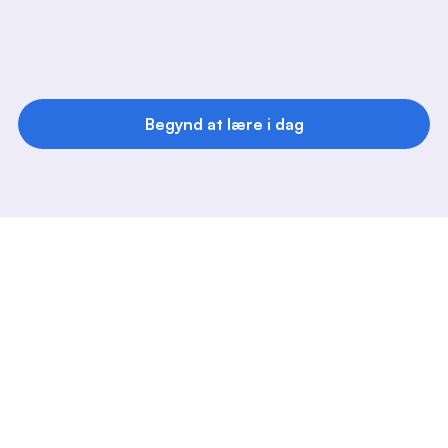
0:00
/
1:34
0:00
/
1:34
Begynd at lære i dag
Ledere