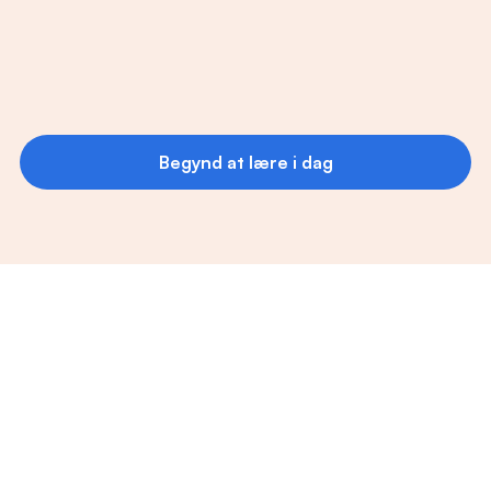
God og velfungerende app!
Fantastisk app, som virkelig er nyttig, hvis 
du vil udvikle dig selv. Kan klart 
anbefales!
Flere anmeldelser
Lino45!
Begynd at lære i dag