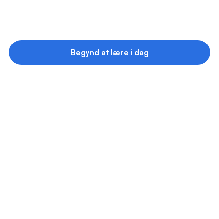
ugen. 
Mange bruger programmer 
som dette til hurtigt at få fat i de 
vigtigste idéer, der hjælper dem 
med at holde fokus på vision, 
Begynd at lære i dag
strategi og handling.
0
%
af vores medlemmer siger, at de læser 
mere end før
0
%
af vores medlemmer rapporterer, at de 
har lært bedre vaner