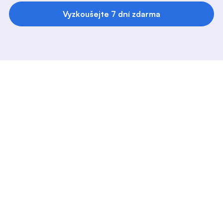
0:00
/
1:34
0:00
/
1:34
Vyzkoušejte 7 dní zdarma
Lídr
Velmi pěkná aplikace, pokud 
chcete rychle poslouchat na 
cestách. 
Místo hudby nyní mohu 