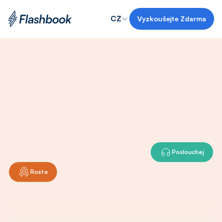
CZ
Vyzkoušejte Zdarma
Menu Item
Menu Item
Naučte
se
více
za
Menu Item
Menu Item
kratší
dobu
Shrnutí
knih
o
osobním
rozvoji
Vyzkoušejte 7 dní zdarma
English
Poslouchej
Nederlands
Italiano
Roste