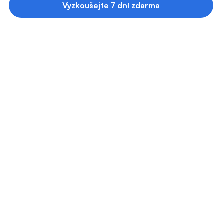
Vyzkoušejte 7 dní zdarma
zdokonalit vizi, strategii a akci.
0
%
našich členů uvádí, že čtou více než dříve.
0
%
našich členů uvádí, že si osvojili lepší 
návyky.
0
%
zaznamenalo pozitivní změny ve svém 
životě.