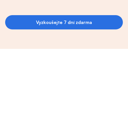
pokud se chcete zlepšovat! Určitě bych ji 
doporučil/a.
Další recenze
Lino45!
Vyzkoušejte 7 dní zdarma